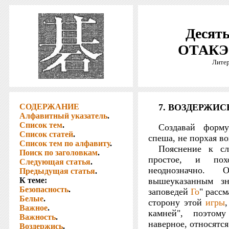
Десять
ОТАКЭ 
Литер
СОДЕРЖАНИЕ
7. ВОЗДЕРЖИС
Алфавитный указатель
.
Список тем
.
Создавай форм
Список статей
.
спеша, не порхая во
Список тем по алфавиту
.
Пояснение к сл
Поиск по заголовкам
.
простое, и пох
Следующая статья
.
неоднозначно. 
Предыдущая статья
.
К теме:
вышеуказанным зн
Безопасность
.
заповедей
Го
" расс
Белые
.
сторону этой
игры
Важное
.
камней", поэтому
Важность
.
наверное, относятся
Воздержись
.