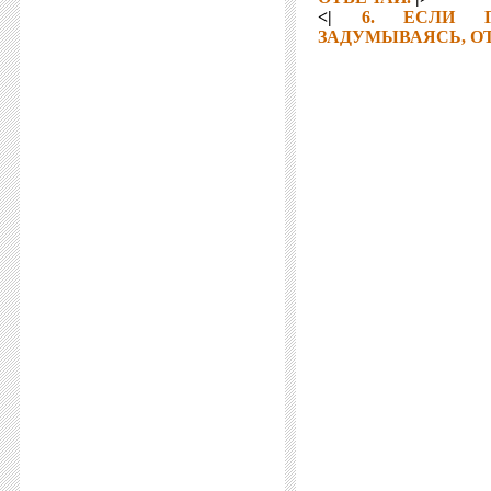
<|
6. ЕСЛИ Г
ЗАДУМЫВАЯСЬ, О