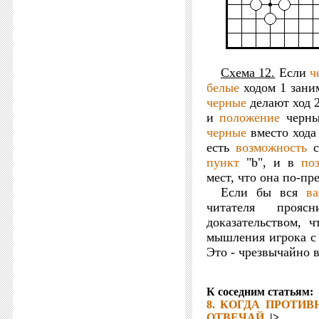
Схема 12.
Если
ч
белые
ходом 1 зани
черные
делают ход 
и
положение
черны
черные
вместо хода
есть
возможность
с
пункт
"b", и в
по
мест, что она по-пр
Если бы вся
ва
читателя прояс
доказательством, 
мышления игрока с
Это - чрезвычайно 
К соседним статьям:
8. КОГДА ПРОТИВ
ОТВЕЧАЙ.
|>