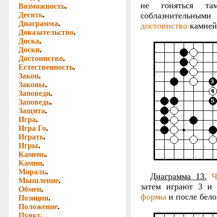
не гоняться т
Возможность
.
Десять
.
соблазнительны
Диаграмма
.
достоинство
камней
Доказательство
.
Доска
.
Доски
.
Достоинство
.
Естественность
.
Закон
.
Законы
.
Заповеди
.
Заповедь
.
Защита
.
Игра
.
Игра Го
.
Играть
.
Игры
.
Камень
.
Камни
.
Мораль
.
Диаграмма 13.
Ч
Мышление
.
затем играют 3 и
Обмен
.
формы
и после бел
Позиции
.
Положение
.
Пункт
.