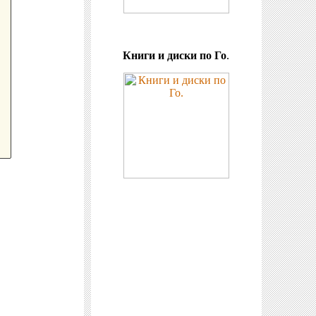
Книги и диски по Го
.