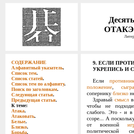
Десять
ОТАКЭ 
Литер
СОДЕРЖАНИЕ
9. ЕСЛИ ПРОТ
Алфавитный указатель
.
УКРЕПИСЬ И 
Список тем
.
Список статей
.
Если
противни
Список тем по алфавиту
.
положение
,
сыгр
Поиск по заголовкам
.
сопернику
близко
не
Следующая статья
.
Здравый
смысл
в
Предыдущая статья
.
К теме:
чтобы не подход
Атака
.
слабого. Это - и в
Атаковать
.
ссоре... А поскольк
Белые
.
от военной
иг
Близко
.
политической
Борьба
.