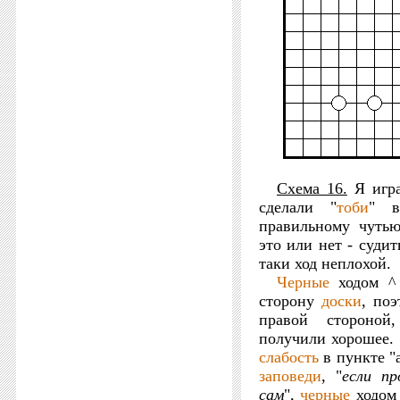
Схема 16.
Я игра
сделали "
тоби
"
правильному чуть
это или нет - судит
таки ход неплохой.
Черные
ходом ^ 
сторону
доски
, по
правой стороно
получили хорошее. 
слабость
в пункте "
заповеди
, "
если пр
сам
",
черные
ходом 