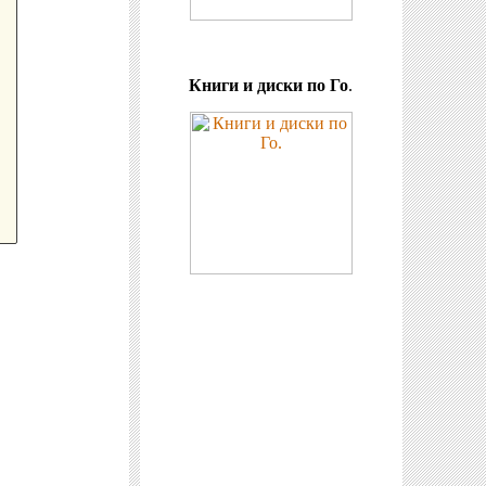
Книги и диски по Го
.